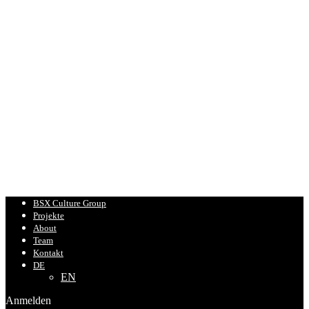
BSX Culture Group
Projekte
About
Team
Kontakt
DE
EN
Anmelden