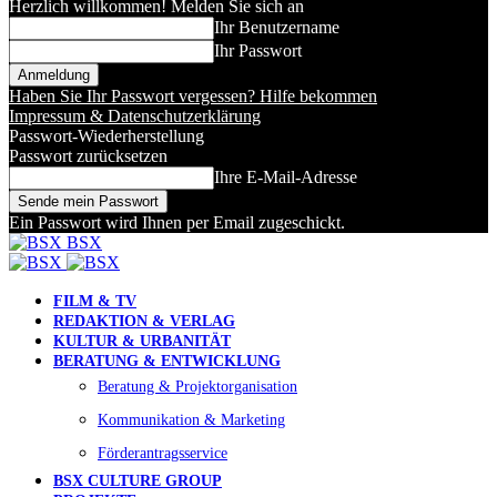
Herzlich willkommen! Melden Sie sich an
Ihr Benutzername
Ihr Passwort
Haben Sie Ihr Passwort vergessen? Hilfe bekommen
Impressum & Datenschutzerklärung
Passwort-Wiederherstellung
Passwort zurücksetzen
Ihre E-Mail-Adresse
Ein Passwort wird Ihnen per Email zugeschickt.
BSX
FILM & TV
REDAKTION & VERLAG
KULTUR & URBANITÄT
BERATUNG & ENTWICKLUNG
Beratung & Projektorganisation
Kommunikation & Marketing
Förderantragsservice
BSX CULTURE GROUP