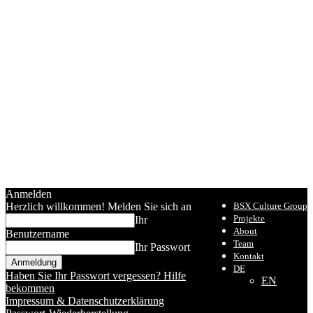
Anmelden
Herzlich willkommen! Melden Sie sich an
BSX Culture Group
Projekte
Ihr
About
Benutzername
Team
Ihr Passwort
Kontakt
DE
Haben Sie Ihr Passwort vergessen? Hilfe
EN
bekommen
Impressum & Datenschutzerklärung