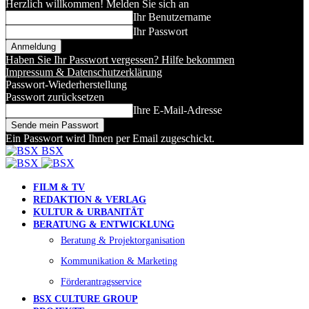
Herzlich willkommen! Melden Sie sich an
Ihr Benutzername
Ihr Passwort
Haben Sie Ihr Passwort vergessen? Hilfe bekommen
Impressum & Datenschutzerklärung
Passwort-Wiederherstellung
Passwort zurücksetzen
Ihre E-Mail-Adresse
Ein Passwort wird Ihnen per Email zugeschickt.
BSX
FILM & TV
REDAKTION & VERLAG
KULTUR & URBANITÄT
BERATUNG & ENTWICKLUNG
Beratung & Projektorganisation
Kommunikation & Marketing
Förderantragsservice
BSX CULTURE GROUP