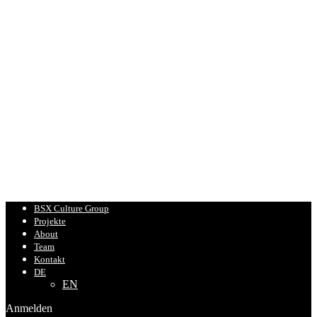
BSX Culture Group
Projekte
About
Team
Kontakt
DE
EN
Anmelden