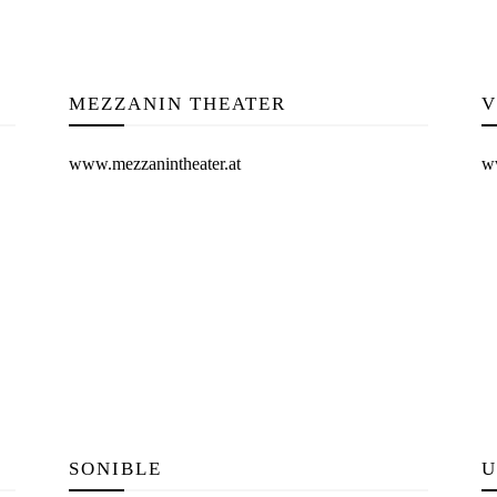
MEZZANIN THEATER
V
www.mezzanintheater.at
w
SONIBLE
U