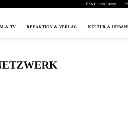
BSX Culture Group
Pr
LM & TV
REDAKTION & VERLAG
KULTUR & URBAN
NETZWERK