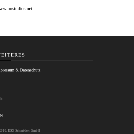
ww.unstudios.net
EITERES
pressum & Datenschutz
E
EN
2018, BSX Schmölzer GmbH