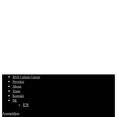
BSX Culture Group
Projekte
About
Team
Kontakt
DE
EN
Anmelden