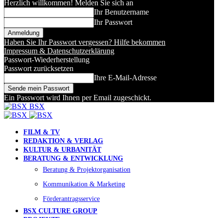
Herzlich willkommen! Melden Sie sich an
Ihr Benutzername
Ihr Passwort
Haben Sie Ihr Passwort vergessen? Hilfe bekommen
Impressum & Datenschutzerklärung
Passwort-Wiederherstellung
Passwort zurücksetzen
Ihre E-Mail-Adresse
Ein Passwort wird Ihnen per Email zugeschickt.
BSX
FILM & TV
REDAKTION & VERLAG
KULTUR & URBANITÄT
BERATUNG & ENTWICKLUNG
Beratung & Projektorganisation
Kommunikation & Marketing
Förderantragsservice
BSX CULTURE GROUP